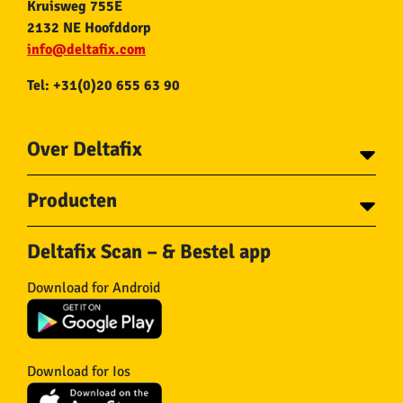
Kruisweg 755E
2132 NE Hoofddorp
info@deltafix.com
Tel: +31(0)20 655 63 90
Over Deltafix
Contact
Producten
Voor gemeentes
Over Deltafix
Tapes
Staalkabel en Toebehoren
Deltafix Scan – & Bestel app
Schroeven
Ketting en Toebehoren
Bouten
Touw en Toebehoren
Download for Android
Draadnagels
Slang & Toebehoren
Pluggen
Horregaas
Beslag
Deurstoppers en wiggen
Haken
Viltglijders
Download for Ios
IJzerwaren
Isolatie