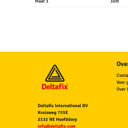
Maat 1
30m
Over
Conta
Voor 
Over 
Deltafix International BV
Kruisweg 755E
2132 NE Hoofddorp
info@deltafix.com