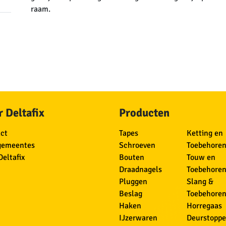
raam.
 Deltafix
Producten
ct
Tapes
Ketting en
gemeentes
Schroeven
Toebehore
Deltafix
Bouten
Touw en
Draadnagels
Toebehore
Pluggen
Slang &
Beslag
Toebehore
Haken
Horregaas
IJzerwaren
Deurstoppe