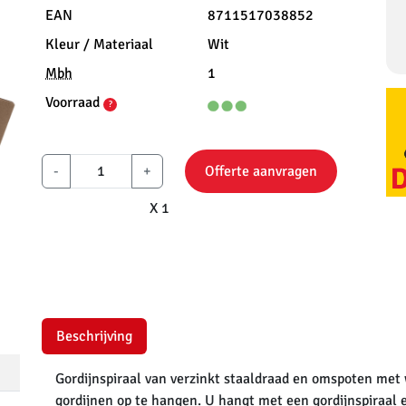
EAN
8711517038852
Kleur / Materiaal
Wit
Mbh
1
Voorraad
?
-
+
Offerte aanvragen
X 1
Beschrijving
Gordijnspiraal van verzinkt staaldraad en omspoten met 
gordijnen op te hangen. U hangt met een gordijnspiraal e