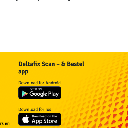
Deltafix Scan – & Bestel
app
n
Download for Android
n
Download for Ios
n
rs en