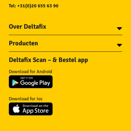
Tel: +31(0)20 655 63 90
Over Deltafix
Contact
Producten
Voor gemeentes
Over Deltafix
Tapes
Staalkabel en Toebehoren
Deltafix Scan – & Bestel app
Schroeven
Ketting en Toebehoren
Bouten
Touw en Toebehoren
Download for Android
Draadnagels
Slang & Toebehoren
Pluggen
Horregaas
Beslag
Deurstoppers en wiggen
Haken
Viltglijders
Download for Ios
IJzerwaren
Isolatie
Wielen
Overig