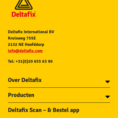
Deltafix International BV
Kruisweg 755E
2132 NE Hoofddorp
info@deltafix.com
Tel: +31(0)20 655 63 90
Over Deltafix
Contact
Producten
Voor gemeentes
Over Deltafix
Tapes
Staalkabel en Toebehoren
Deltafix Scan – & Bestel app
Schroeven
Ketting en Toebehoren