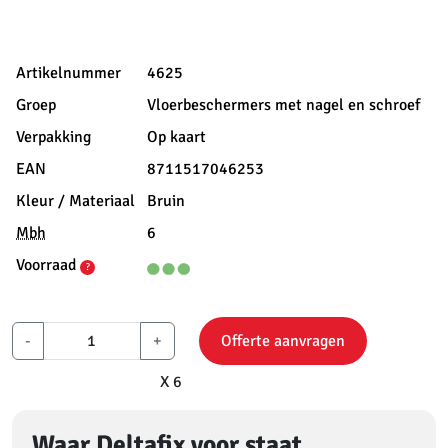
Artikelnummer
4625
Groep
Vloerbeschermers met nagel en schroef
Verpakking
Op kaart
EAN
8711517046253
Kleur / Materiaal
Bruin
Mbh
6
Voorraad
?
-
+
Offerte aanvragen
X 6
Waar Deltafix voor staat