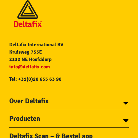
Deltafix International BV
Kruisweg 755E
2132 NE Hoofddorp
info@deltafix.com
Tel: +31(0)20 655 63 90
Over Deltafix
Contact
Producten
Voor gemeentes
Over Deltafix
Tapes
Staalkabel en Toebehoren
Deltafix Scan – & Bestel app