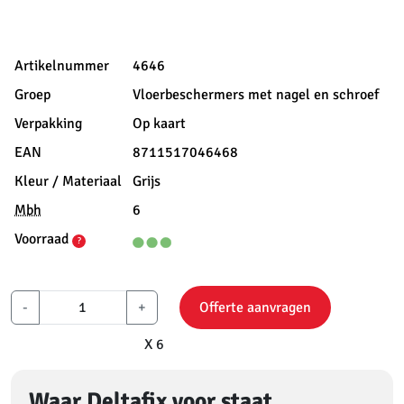
Artikelnummer
4646
Groep
Vloerbeschermers met nagel en schroef
Verpakking
Op kaart
EAN
8711517046468
Kleur / Materiaal
Grijs
Mbh
6
Voorraad
?
-
+
Offerte aanvragen
X 6
Waar Deltafix voor staat