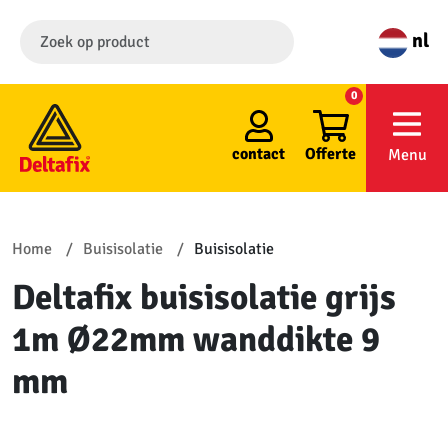
nl
0
contact
Offerte
Menu
Home
Buisisolatie
Buisisolatie
Deltafix buisisolatie grijs
1m Ø22mm wanddikte 9
mm