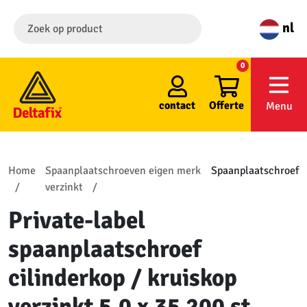
nl
0
contact
Offerte
Menu
Home
Spaanplaatschroeven eigen merk
Spaanplaatschroef
verzinkt
Private-label
spaanplaatschroef
cilinderkop / kruiskop
verzinkt 5.0 x 35 200 st.