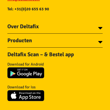
Tel: +31(0)20 655 63 90
Over Deltafix
Contact
Producten
Voor gemeentes
Over Deltafix
Tapes
Staalkabel en Toebehoren
Deltafix Scan – & Bestel app
Schroeven
Ketting en Toebehoren
Bouten
Touw en Toebehoren
Download for Android
Draadnagels
Slang & Toebehoren
Pluggen
Horregaas
Beslag
Deurstoppers en wiggen
Haken
Viltglijders
Download for Ios
IJzerwaren
Isolatie
Wielen
Overig