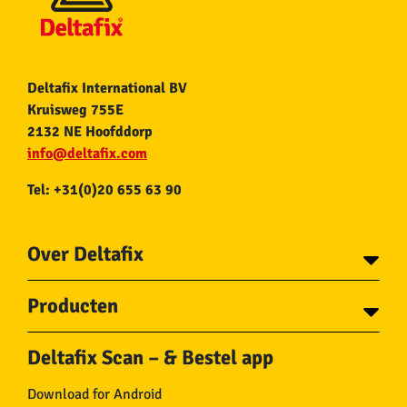
Deltafix International BV
Kruisweg 755E
2132 NE Hoofddorp
info@deltafix.com
Tel: +31(0)20 655 63 90
Over Deltafix
Contact
Producten
Voor gemeentes
Over Deltafix
Tapes
Staalkabel en Toebehoren
Deltafix Scan – & Bestel app
Schroeven
Ketting en Toebehoren
Bouten
Touw en Toebehoren
Download for Android