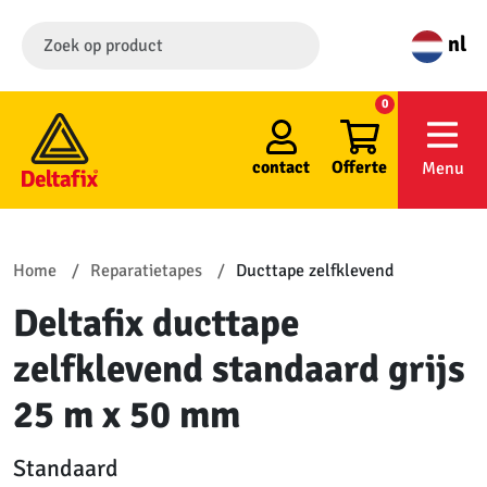
nl
0
contact
Offerte
Menu
Home
Reparatietapes
Ducttape zelfklevend
Deltafix ducttape
zelfklevend standaard grijs
25 m x 50 mm
Standaard