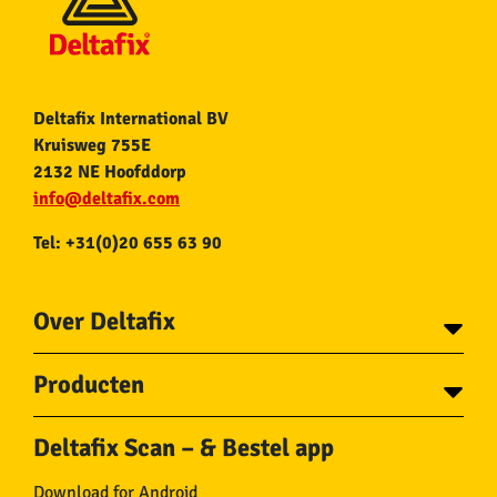
Deltafix International BV
Kruisweg 755E
2132 NE Hoofddorp
info@deltafix.com
Tel: +31(0)20 655 63 90
Over Deltafix
Contact
Producten
Voor gemeentes
Over Deltafix
Tapes
Staalkabel en Toebehoren
Deltafix Scan – & Bestel app
Schroeven
Ketting en Toebehoren
Bouten
Touw en Toebehoren
Download for Android