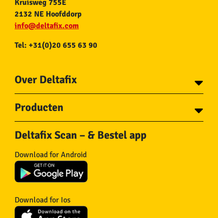
Kruisweg 755E
2132 NE Hoofddorp
info@deltafix.com
Tel: +31(0)20 655 63 90
Over Deltafix
Contact
Producten
Voor gemeentes
Over Deltafix
Tapes
Staalkabel en Toebehoren
Deltafix Scan – & Bestel app
Schroeven
Ketting en Toebehoren
Bouten
Touw en Toebehoren
Download for Android
Draadnagels
Slang & Toebehoren
Pluggen
Horregaas
Beslag
Deurstoppers en wiggen
Haken
Viltglijders
Download for Ios
IJzerwaren
Isolatie