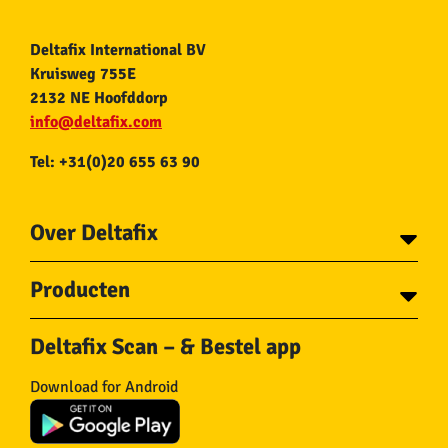
Deltafix International BV
Kruisweg 755E
2132 NE Hoofddorp
info@deltafix.com
Tel: +31(0)20 655 63 90
Over Deltafix
Contact
Producten
Voor gemeentes
Over Deltafix
Tapes
Staalkabel en Toebehoren
Deltafix Scan – & Bestel app
Schroeven
Ketting en Toebehoren
Bouten
Touw en Toebehoren
Download for Android
Draadnagels
Slang & Toebehoren
Pluggen
Horregaas