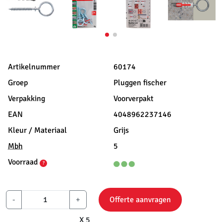
Artikelnummer
60174
Groep
Pluggen fischer
Verpakking
Voorverpakt
EAN
4048962237146
Kleur / Materiaal
Grijs
Mbh
5
Voorraad
?
-
+
Offerte aanvragen
X 5