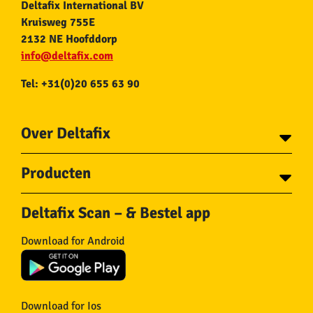
Deltafix International BV
Kruisweg 755E
2132 NE Hoofddorp
info@deltafix.com
Tel: +31(0)20 655 63 90
Over Deltafix
Contact
Producten
Voor gemeentes
Over Deltafix
Tapes
Staalkabel en Toebehoren
Deltafix Scan – & Bestel app
Schroeven
Ketting en Toebehoren
Bouten
Touw en Toebehoren
Download for Android
Draadnagels
Slang & Toebehoren
Pluggen
Horregaas
Beslag
Deurstoppers en wiggen
Haken
Viltglijders
Download for Ios