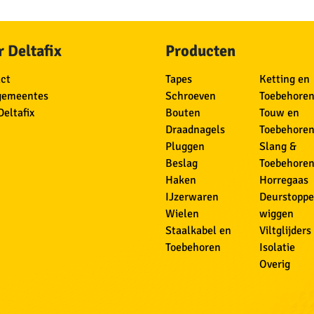
 Deltafix
Producten
ct
Tapes
Ketting en
gemeentes
Schroeven
Toebehore
Deltafix
Bouten
Touw en
Draadnagels
Toebehore
Pluggen
Slang &
Beslag
Toebehore
Haken
Horregaas
IJzerwaren
Deurstoppe
Wielen
wiggen
Staalkabel en
Viltglijders
Toebehoren
Isolatie
Overig