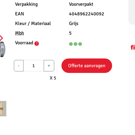
Verpakking
Voorverpakt
EAN
4048962240092
Kleur / Materiaal
Grijs
Mbh
5
Voorraad
?
-
+
Offerte aanvragen
X 5