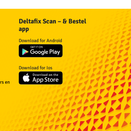
Deltafix Scan – & Bestel
app
n
Download for Android
n
Download for Ios
n
rs en