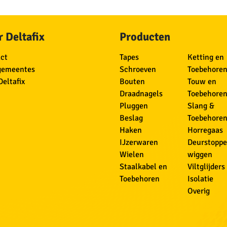
 Deltafix
Producten
ct
Tapes
Ketting en
gemeentes
Schroeven
Toebehore
Deltafix
Bouten
Touw en
Draadnagels
Toebehore
Pluggen
Slang &
Beslag
Toebehore
Haken
Horregaas
IJzerwaren
Deurstoppe
Wielen
wiggen
Staalkabel en
Viltglijders
Toebehoren
Isolatie
Overig