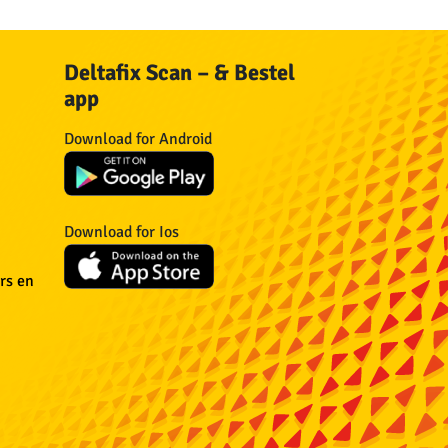
Deltafix Scan – & Bestel
app
n
Download for Android
n
Download for Ios
n
rs en