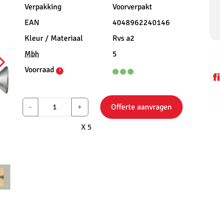
Verpakking
Voorverpakt
EAN
4048962240146
Kleur / Materiaal
Rvs a2
Mbh
5
Voorraad
?
-
+
Offerte aanvragen
X 5