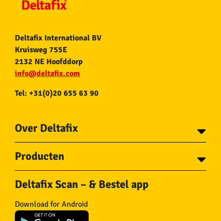
Deltafix International BV
Kruisweg 755E
2132 NE Hoofddorp
info@deltafix.com
Tel: +31(0)20 655 63 90
Over Deltafix
Contact
Producten
Voor gemeentes
Over Deltafix
Tapes
Staalkabel en Toebehoren
Deltafix Scan – & Bestel app
Schroeven
Ketting en Toebehoren
Bouten
Touw en Toebehoren
Download for Android
Draadnagels
Slang & Toebehoren