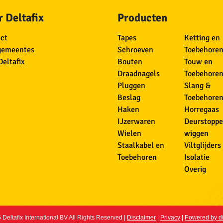
 Deltafix
Producten
ct
Tapes
Ketting en
gemeentes
Schroeven
Toebehore
Deltafix
Bouten
Touw en
Draadnagels
Toebehore
Pluggen
Slang &
Beslag
Toebehore
Haken
Horregaas
IJzerwaren
Deurstoppe
Wielen
wiggen
Staalkabel en
Viltglijders
Toebehoren
Isolatie
Overig
Deltafix International BV All Rights Reserved |
Disclaimer
|
Privacy
|
Powered by d