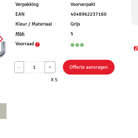
Verpakking
Voorverpakt
EAN
4048962237160
Kleur / Materiaal
Grijs
Mbh
5
Voorraad
?
-
+
Offerte aanvragen
X 5