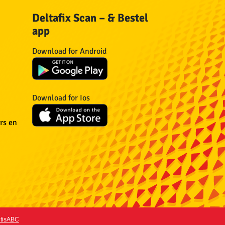
Deltafix Scan – & Bestel
app
n
Download for Android
n
Download for Ios
n
rs en
itisABC