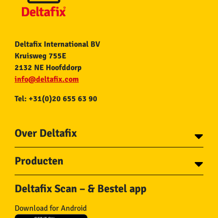
Deltafix International BV
Kruisweg 755E
2132 NE Hoofddorp
info@deltafix.com
Tel: +31(0)20 655 63 90
Over Deltafix
Contact
Producten
Voor gemeentes
Over Deltafix
Tapes
Staalkabel en Toebehoren
Deltafix Scan – & Bestel app
Schroeven
Ketting en Toebehoren
Bouten
Touw en Toebehoren
Download for Android
Draadnagels
Slang & Toebehoren