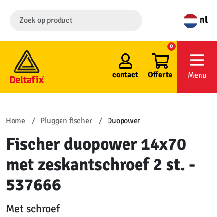
nl
0
contact
Offerte
Menu
Home
Pluggen fischer
Duopower
Fischer duopower 14x70
met zeskantschroef 2 st. -
537666
Met schroef