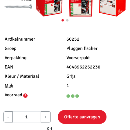
Artikelnummer
60252
Groep
Pluggen fischer
Verpakking
Voorverpakt
EAN
4048962262230
Kleur / Materiaal
Grijs
Mbh
1
Voorraad
?
-
+
Offerte aanvragen
X 1