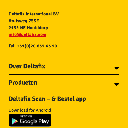
Deltafix International BV
Kruisweg 755E
2132 NE Hoofddorp
info@deltafix.com
Tel: +31(0)20 655 63 90
Over Deltafix
Contact
Producten
Voor gemeentes
Over Deltafix
Tapes
Staalkabel en Toebehoren
Deltafix Scan – & Bestel app
Schroeven
Ketting en Toebehoren
Bouten
Touw en Toebehoren
Download for Android
Draadnagels
Slang & Toebehoren
Pluggen
Horregaas