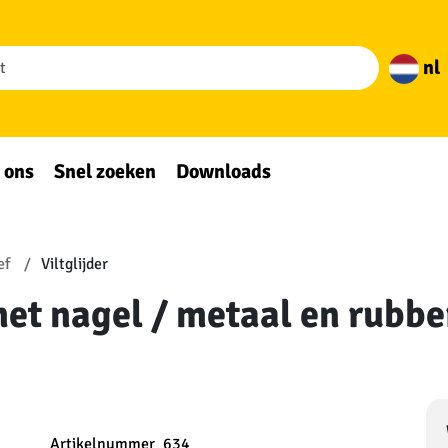
nl
 ons
Snel zoeken
Downloads
ef
Viltglijder
r met nagel / metaal en rub
Artikelnummer
634