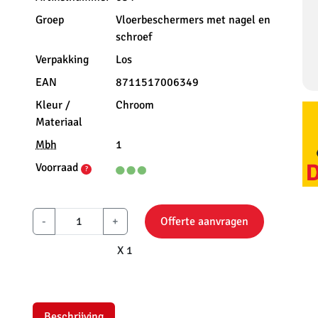
Groep
Vloerbeschermers met nagel en
schroef
Verpakking
Los
EAN
8711517006349
Kleur /
Chroom
Materiaal
Mbh
1
Voorraad
?
-
+
Offerte aanvragen
X 1
Beschrijving