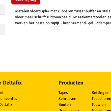
Metalen vloerglijder met rubberen tussenbuffer en stale
vloer maar schuift u bijvoorbeeld uw eetkamerstoelen een
werken het beste op tapijt.- beschermend- geluiddempe
 Deltafix
Producten
ct
Tapes
Ketting en
gemeentes
Schroeven
Toebehore
Deltafix
Bouten
Touw en
Draadnagels
Toebehore