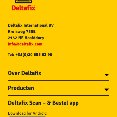
Deltafix International BV
Kruisweg 755E
2132 NE Hoofddorp
info@deltafix.com
Tel: +31(0)20 655 63 90
Over Deltafix
Contact
Producten
Voor gemeentes
Over Deltafix
Tapes
Staalkabel en Toebehoren
Deltafix Scan – & Bestel app
Schroeven
Ketting en Toebehoren
Bouten
Touw en Toebehoren
Download for Android