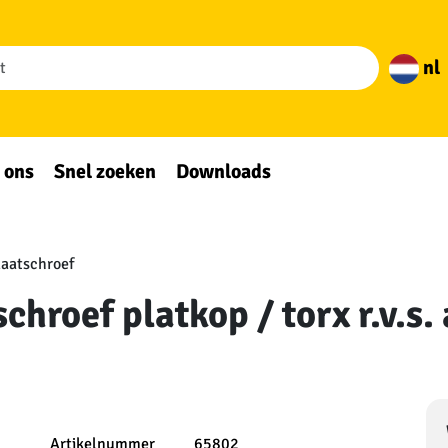
nl
 ons
Snel zoeken
Downloads
aatschroef
chroef platkop / torx r.v.s
Artikelnummer
65802