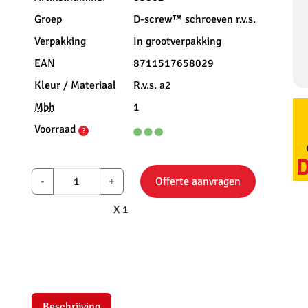
Groep
D-screw™ schroeven r.v.s.
Verpakking
In grootverpakking
EAN
8711517658029
Kleur / Materiaal
R.v.s. a2
Mbh
1
Voorraad
?
-
+
Offerte aanvragen
X 1
Beschrijving