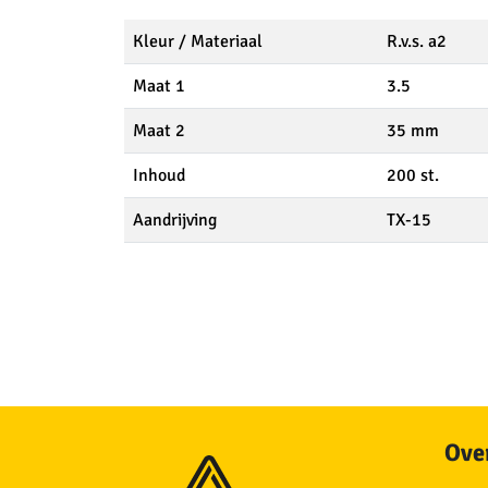
Kleur / Materiaal
R.v.s. a2
Maat 1
3.5
Maat 2
35 mm
Inhoud
200 st.
Aandrijving
TX-15
Over