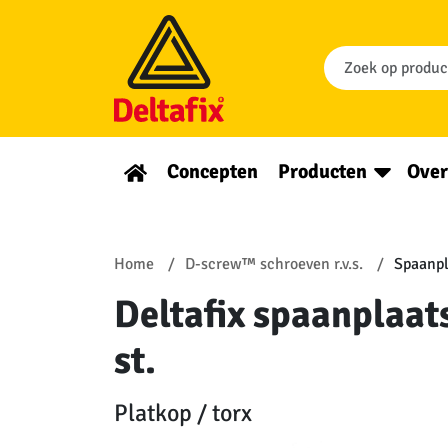
Concepten
Producten
Over
Home
D-screw™ schroeven r.v.s.
Spaanpl
Deltafix spaanplaats
st.
Platkop / torx