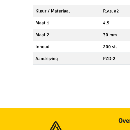
Kleur / Materiaal
R.v.s. a2
Maat 1
4.5
Maat 2
30 mm
Inhoud
200 st.
Aandrijving
PZD-2
Over