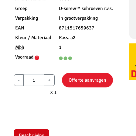
Groep
D-screw™ schroeven r.v.s.
Verpakking
In grootverpakking
EAN
8711517659637
Kleur / Materiaal
R.v.s. a2
Mbh
1
Voorraad
?
-
+
Offerte aanvragen
X 1
Beschrijving