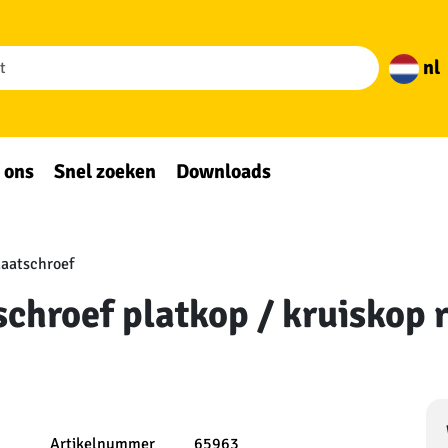
nl
 ons
Snel zoeken
Downloads
aatschroef
chroef platkop / kruiskop r
Artikelnummer
65963