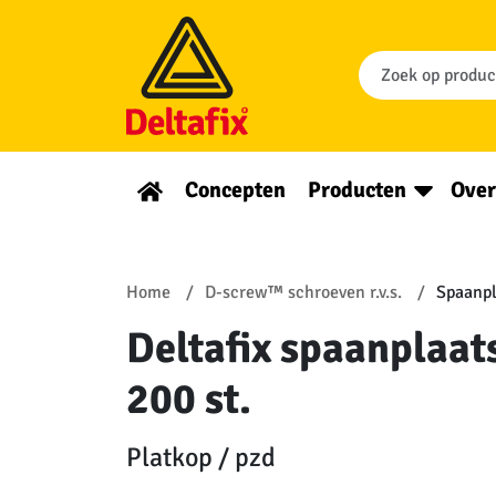
Concepten
Producten
Over
Home
D-screw™ schroeven r.v.s.
Spaanpl
Deltafix spaanplaats
200 st.
Platkop / pzd