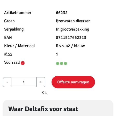
Artikelnummer
66232
Groep
Ijzerwaren diversen
Verpakking
In grootverpakking
EAN
8711517662323
Kleur / Materiaal
R.v.s. a2 / blauw
Mbh
1
Voorraad
?
-
+
Offerte aanvragen
X 1
Waar Deltafix voor staat