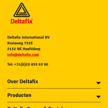
Deltafix International BV
Kruisweg 755E
2132 NE Hoofddorp
info@deltafix.com
Tel: +31(0)20 655 63 90
Over Deltafix
Contact
Producten
Voor gemeentes
Over Deltafix
Tapes
Staalkabel en Toebehoren