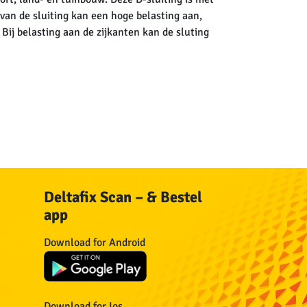
an de sluiting kan een hoge belasting aan,
 Bij belasting aan de zijkanten kan de sluting
Deltafix Scan – & Bestel
app
n
Download for Android
n
Download for Ios
n