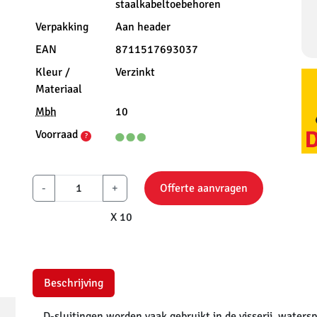
staalkabeltoebehoren
Verpakking
Aan header
EAN
8711517693037
Kleur /
Verzinkt
Materiaal
Mbh
10
Voorraad
?
-
+
Offerte aanvragen
X 10
Beschrijving
D-sluitingen worden vaak gebruikt in de visserij, watersp