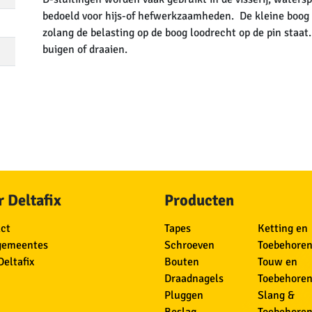
bedoeld voor hijs-of hefwerkzaamheden. De kleine boog v
zolang de belasting op de boog loodrecht op de pin staat.
buigen of draaien.
 Deltafix
Producten
ct
Tapes
Ketting en
gemeentes
Schroeven
Toebehore
Deltafix
Bouten
Touw en
Draadnagels
Toebehore
Pluggen
Slang &
Beslag
Toebehore