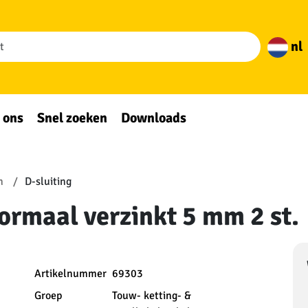
nl
 ons
Snel zoeken
Downloads
n
D-sluiting
normaal verzinkt 5 mm 2 st.
Artikelnummer
69303
Groep
Touw- ketting- &