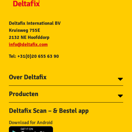
Deltafix International BV
Kruisweg 755E
2132 NE Hoofddorp
info@deltafix.com
Tel: +31(0)20 655 63 90
Over Deltafix
Contact
Producten
Voor gemeentes
Over Deltafix
Tapes
Staalkabel en Toebehoren
Deltafix Scan – & Bestel app
Schroeven
Ketting en Toebehoren
Bouten
Touw en Toebehoren
Download for Android
Draadnagels
Slang & Toebehoren