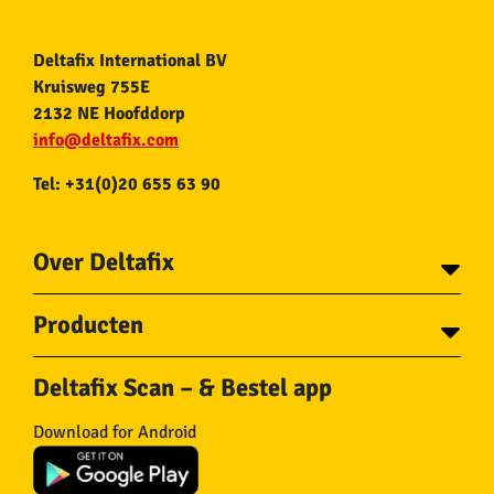
Deltafix International BV
Kruisweg 755E
2132 NE Hoofddorp
info@deltafix.com
Tel: +31(0)20 655 63 90
Over Deltafix
Contact
Producten
Voor gemeentes
Over Deltafix
Tapes
Staalkabel en Toebehoren
Deltafix Scan – & Bestel app
Schroeven
Ketting en Toebehoren
Bouten
Touw en Toebehoren
Download for Android
Draadnagels
Slang & Toebehoren
Pluggen
Horregaas