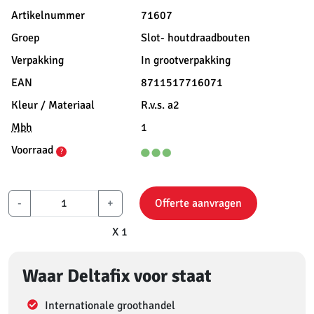
Artikelnummer
71607
Groep
Slot- houtdraadbouten
Verpakking
In grootverpakking
EAN
8711517716071
Kleur / Materiaal
R.v.s. a2
Mbh
1
Voorraad
?
-
+
Offerte aanvragen
X 1
Waar Deltafix voor staat
Internationale groothandel