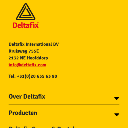
Deltafix International BV
Kruisweg 755E
2132 NE Hoofddorp
info@deltafix.com
Tel: +31(0)20 655 63 90
Over Deltafix
Contact
Producten
Voor gemeentes
Over Deltafix
Tapes
Staalkabel en Toebehoren