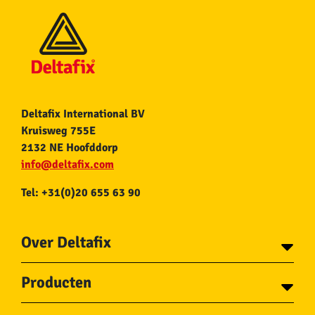
Deltafix International BV
Kruisweg 755E
2132 NE Hoofddorp
info@deltafix.com
Tel: +31(0)20 655 63 90
Over Deltafix
Contact
Producten
Voor gemeentes
Over Deltafix
Tapes
Staalkabel en Toebehoren