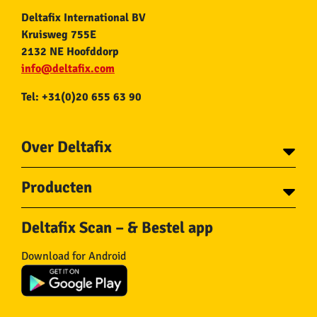
Deltafix International BV
Kruisweg 755E
2132 NE Hoofddorp
info@deltafix.com
Tel: +31(0)20 655 63 90
Over Deltafix
Contact
Producten
Voor gemeentes
Over Deltafix
Tapes
Staalkabel en Toebehoren
Deltafix Scan – & Bestel app
Schroeven
Ketting en Toebehoren
Bouten
Touw en Toebehoren
Download for Android
Draadnagels
Slang & Toebehoren
Pluggen
Horregaas
Beslag
Deurstoppers en wiggen