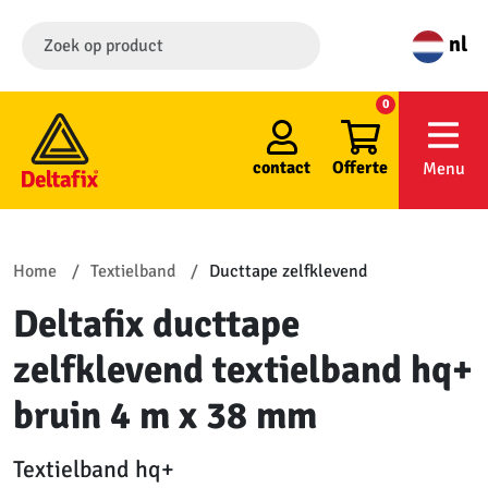
nl
0
contact
Offerte
Menu
Home
Textielband
Ducttape zelfklevend
Deltafix ducttape
zelfklevend textielband hq+
bruin 4 m x 38 mm
Textielband hq+