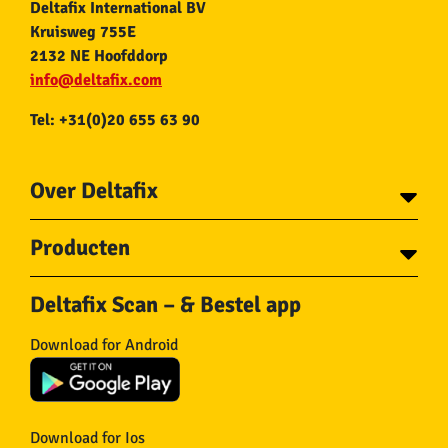
Deltafix International BV
Kruisweg 755E
2132 NE Hoofddorp
info@deltafix.com
Tel: +31(0)20 655 63 90
Over Deltafix
Contact
Producten
Voor gemeentes
Over Deltafix
Tapes
Staalkabel en Toebehoren
Deltafix Scan – & Bestel app
Schroeven
Ketting en Toebehoren
Bouten
Touw en Toebehoren
Download for Android
Draadnagels
Slang & Toebehoren
Pluggen
Horregaas
Beslag
Deurstoppers en wiggen
Haken
Viltglijders
Download for Ios