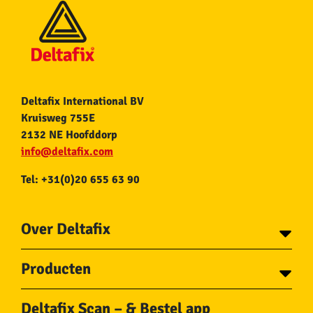
Deltafix International BV
Kruisweg 755E
2132 NE Hoofddorp
info@deltafix.com
Tel: +31(0)20 655 63 90
Over Deltafix
Contact
Producten
Voor gemeentes
Over Deltafix
Tapes
Staalkabel en Toebehoren
Deltafix Scan – & Bestel app