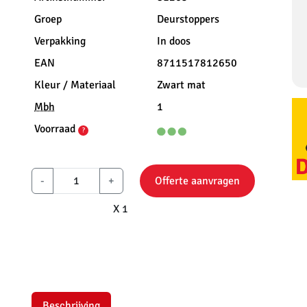
Groep
Deurstoppers
Verpakking
In doos
EAN
8711517812650
Kleur / Materiaal
Zwart mat
Mbh
1
Voorraad
?
-
+
Offerte aanvragen
X 1
Beschrijving