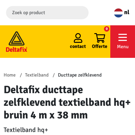
nl
0
contact
Offerte
Menu
Home
Textielband
Ducttape zelfklevend
Deltafix ducttape
zelfklevend textielband hq+
bruin 4 m x 38 mm
Textielband hq+