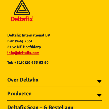
Deltafix International BV
Kruisweg 755E
2132 NE Hoofddorp
info@deltafix.com
Tel: +31(0)20 655 63 90
Over Deltafix
Contact
Producten
Voor gemeentes
Over Deltafix
Tapes
Staalkabel en Toebehoren
Deltafix Scan – & Bestel app