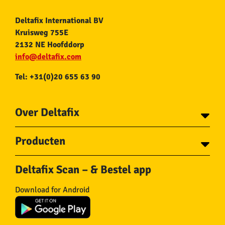
Deltafix International BV
Kruisweg 755E
2132 NE Hoofddorp
info@deltafix.com
Tel: +31(0)20 655 63 90
Over Deltafix
Contact
Producten
Voor gemeentes
Over Deltafix
Tapes
Staalkabel en Toebehoren
Deltafix Scan – & Bestel app
Schroeven
Ketting en Toebehoren
Bouten
Touw en Toebehoren
Download for Android
Draadnagels
Slang & Toebehoren
Pluggen
Horregaas
Beslag
Deurstoppers en wiggen