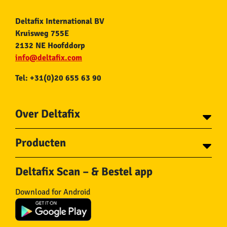
Deltafix International BV
Kruisweg 755E
2132 NE Hoofddorp
info@deltafix.com
Tel: +31(0)20 655 63 90
Over Deltafix
Contact
Producten
Voor gemeentes
Over Deltafix
Tapes
Staalkabel en Toebehoren
Deltafix Scan – & Bestel app
Schroeven
Ketting en Toebehoren
Bouten
Touw en Toebehoren
Download for Android
Draadnagels
Slang & Toebehoren
Pluggen
Horregaas
Beslag
Deurstoppers en wiggen