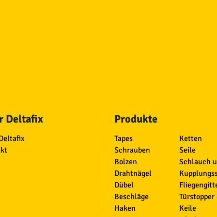
 Deltafix
Produkte
Deltafix
Tapes
Ketten
kt
Schrauben
Seile
Bolzen
Schlauch 
Drahtnägel
Kupplungs
Dübel
Fliegengitt
Beschläge
Türstopper
Haken
Keile