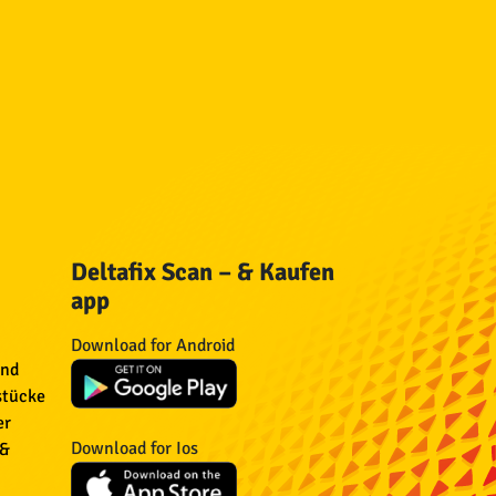
Deltafix Scan – & Kaufen
app
Download for Android
und
stücke
er
Download for Ios
 &