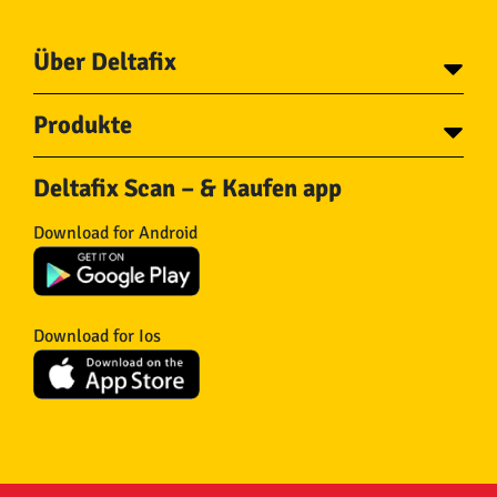
Über Deltafix
Über Deltafix
Produkte
Kontakt
Tapes
Ketten
Deltafix Scan – & Kaufen app
Schrauben
Seile
Bolzen
Schlauch und
Download for Android
Drahtnägel
Kupplungsstücke
Dübel
Fliegengitter
Beschläge
Türstopper & Keile
Haken
Filzgleiter
Download for Ios
Eisenwaren
Isolierung
Räder
Andere
Stahlseile