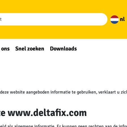
nl
 ons
Snel zoeken
Downloads
 deze website aangeboden informatie te gebruiken, verklaart u zi
te www.deltafix.com
doeld als algemene informatie. Er kunnen geen rechten aan de in