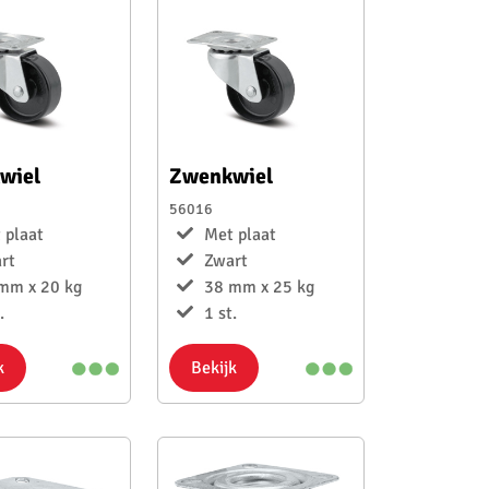
wiel
Zwenkwiel
56016
 plaat
Met plaat
rt
Zwart
mm x 20 kg
38 mm x 25 kg
.
1 st.
k
Bekijk