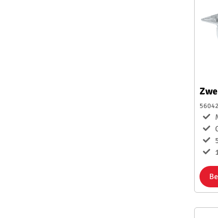
Zwe
5604
1
Be