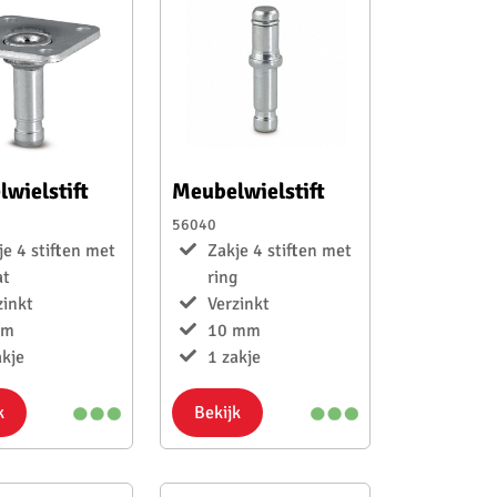
wielstift
Meubelwielstift
56040
je 4 stiften met
Zakje 4 stiften met
at
ring
zinkt
Verzinkt
mm
10 mm
akje
1 zakje
k
Bekijk