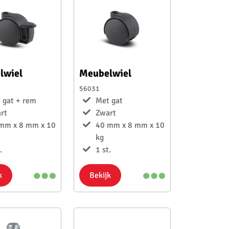
lwiel
Meubelwiel
56031
 gat + rem
Met gat
rt
Zwart
mm x 8 mm x 10
40 mm x 8 mm x 10
kg
.
1 st.
k
Bekijk