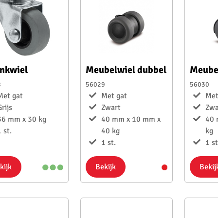
nkwiel
Meubelwiel dubbel
Meube
8
56029
56030
Met gat
Met gat
Met
Grijs
Zwart
Zwa
36 mm x 30 kg
40 mm x 10 mm x
40 
 st.
40 kg
kg
1 st.
1 st
kijk
Bekijk
Bekij