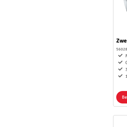
Zwe
5602
1
Be