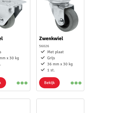
el
Zwenkwiel
56026
s
Met plaat
mm x 30 kg
Grijs
.
36 mm x 30 kg
1 st.
k
Bekijk