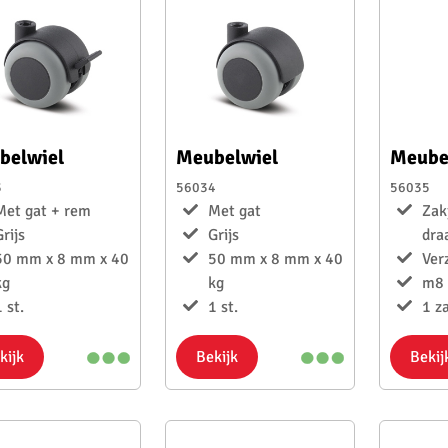
belwiel
Meubelwiel
Meubel
3
56034
56035
Met gat + rem
Met gat
Zak
Grijs
Grijs
dra
50 mm x 8 mm x 40
50 mm x 8 mm x 40
Ver
kg
kg
m8 
 st.
1 st.
1 z
kijk
Bekijk
Bekij