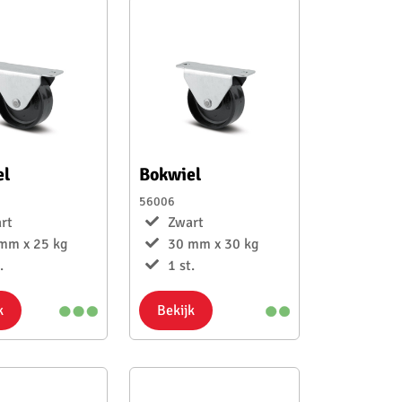
el
Bokwiel
56006
rt
Zwart
mm x 25 kg
30 mm x 30 kg
.
1 st.
k
Bekijk