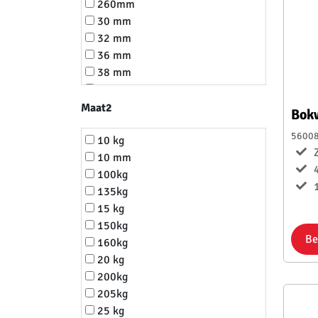
260mm
30 mm
32 mm
36 mm
38 mm
40 mm
45 mm
Maat2
Bok
50 mm
5600
75 mm
10 kg
8 mm
10 mm
80 mm
100kg
1
m10
135kg
m8
15 kg
150kg
Be
160kg
20 kg
200kg
205kg
25 kg