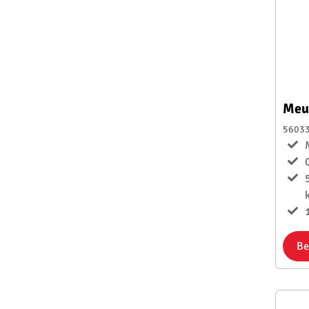
Meu
5603
1
Be