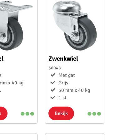
el
Zwenkwiel
56048
s
Met gat
mm x 40 kg
Grijs
.
50 mm x 40 kg
1 st.
k
Bekijk