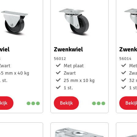
wiel
Zwenkwiel
Zwenk
8
56012
56014
Zwart
Met plaat
Met
45 mm x 40 kg
Zwart
Zwa
 st.
25 mm x 10 kg
32 
1 st.
1 st
kijk
Bekijk
Bekij