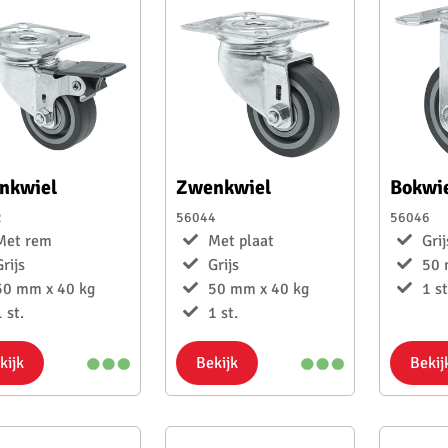
nkwiel
Zwenkwiel
Bokwi
2
56044
56046
Met rem
Met plaat
Grij
Grijs
Grijs
50 
50 mm x 40 kg
50 mm x 40 kg
1 st
 st.
1 st.
kijk
Bekijk
Bekij