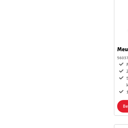
Meu
5603
1
Be