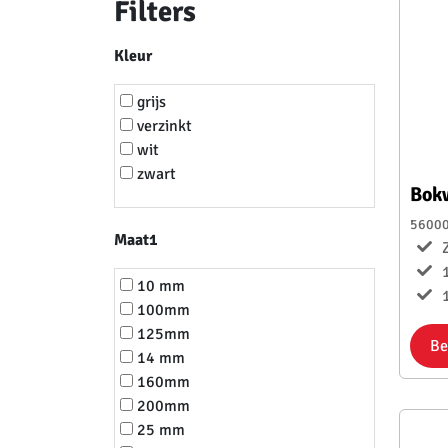
Filters
Kleur
grijs
verzinkt
wit
zwart
Bok
5600
Maat1
10 mm
1
100mm
125mm
Be
14 mm
160mm
200mm
25 mm