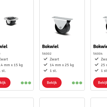
wiel
Bokwiel
Bokwi
0
56002
56004
Zwart
Zwart
Zwa
14 mm x 15 kg
14 mm x 25 kg
25 
 st.
1 st.
1 st
kijk
Bekijk
Bekij