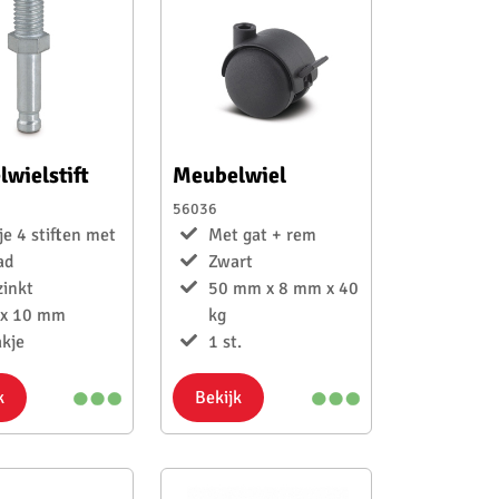
wielstift
Meubelwiel
56036
je 4 stiften met
Met gat + rem
ad
Zwart
zinkt
50 mm x 8 mm x 40
x 10 mm
kg
akje
1 st.
k
Bekijk