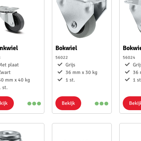
nkwiel
Bokwiel
Bokwi
8
56022
56024
Met plaat
Grijs
Grij
Zwart
36 mm x 30 kg
36 
50 mm x 40 kg
1 st.
1 st
 st.
kijk
Bekijk
Bekij