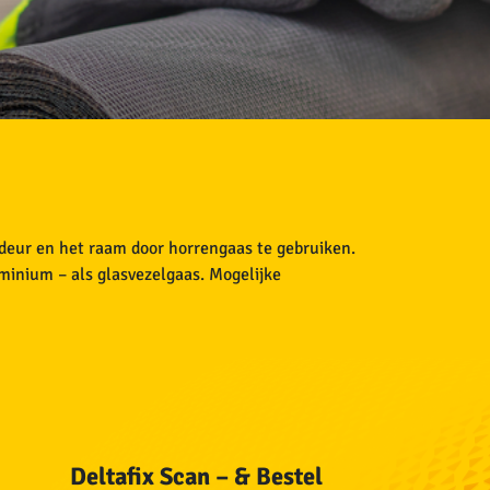
 deur en het raam door horrengaas te gebruiken.
uminium – als glasvezelgaas. Mogelijke
Deltafix Scan – & Bestel