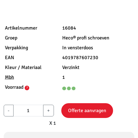
Artikelnummer
16084
Groep
Heco® profi schroeven
Verpakking
In vensterdoos
EAN
4019787607230
Kleur / Materiaal
Verzinkt
Mbh
1
Voorraad
?
-
+
Offerte aanvragen
X 1