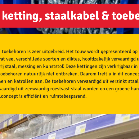
 ketting, staalkabel & toeb
n toebehoren is zeer uitgebreid. Het touw wordt gepresenteerd op 
 veel verschillede soorten en diktes, hoofdzakelijk vervaardigd u
rij staal, messing en kunststof. Deze kettingen zijn verkrijgbaar i
oebehoren natuurlijk niet ontbreken. Daarom treft u in dit concep
n en katrollen aan. De toebehoren vervaardigd uit verzinkt staa
vaardigd uit zeewaardig roestvast staal worden op een groene han
lconcept is efficiënt en ruimtebesparend.