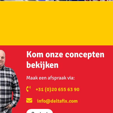
Kom onze concepten
bekijken
Maak een afspraak via:
+31 (0)20 655 63 90
info@deltafix.com