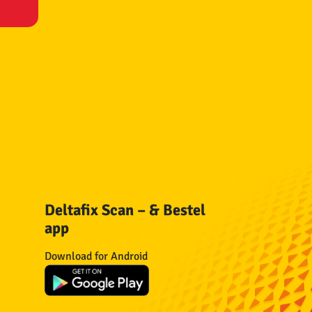
Deltafix Scan – & Bestel
app
n
Download for Android
n