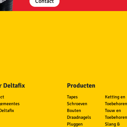
Contact
 Deltafix
Producten
ct
Tapes
Ketting en
gemeentes
Schroeven
Toebehore
Deltafix
Bouten
Touw en
Draadnagels
Toebehore
Pluggen
Slang &