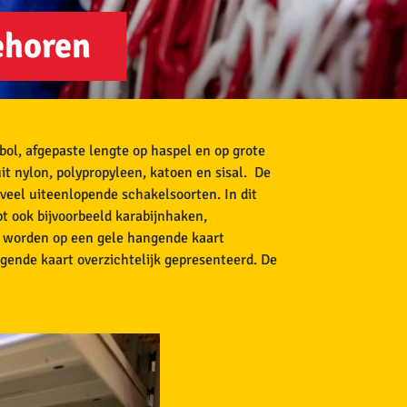
ehoren
bol, afgepaste lengte op haspel en op grote
it nylon, polypropyleen, katoen en sisal. De
n veel uiteenlopende schakelsoorten. In dit
t ook bijvoorbeeld karabijnhaken,
l worden op een gele hangende kaart
gende kaart overzichtelijk gepresenteerd. De