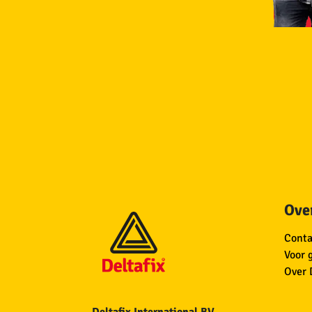
Over
Conta
Voor 
Over 
Deltafix International BV